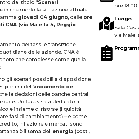
tro dal titolo “
Scenari
ore 18:00
e in che modo la situazione attuale
rogramma
giovedì 04 giugno
, dalle
ore
Luogo
i CNA (via Maiella 4, Reggio
Sala Cast
via Maiell
ndamento dei tassi e transizione
Program
quotidiane delle aziende. CNA è
i economiche complesse come quella
o.
no gli scenari possibili a disposizione
i parlerà dell’
andamento dei
i che le decisioni delle banche centrali
azione. Un focus sarà dedicato al
o e insieme di risorse (liquidità,
ntare fasi di cambiamento) – e come
 credito, inflazione e mercati sono
rtanza è il tema dell’
energia
(costi,