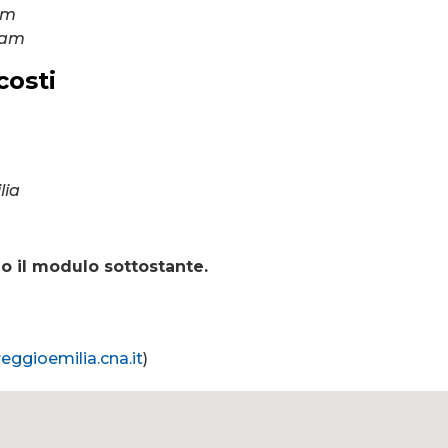
am
ram
costi
lia
g
o il modulo sottostante.
eggioemilia.cna.it
)