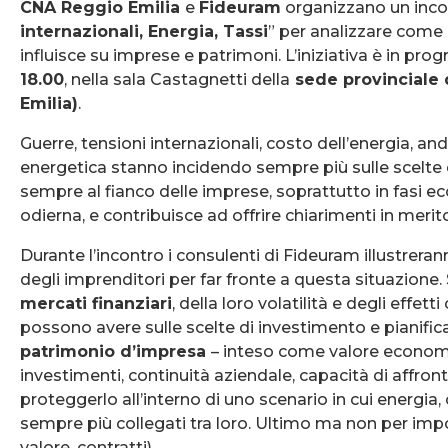
CNA Reggio Emilia
e
Fideuram
organizzano un incon
internazionali, Energia, Tassi
” per analizzare come 
influisce su imprese e patrimoni. L’iniziativa è in p
18.00
, nella sala Castagnetti della
sede provinciale d
Emilia)
.
Guerre, tensioni internazionali, costo dell’energia, a
energetica stanno incidendo sempre più sulle scelte 
sempre al fianco delle imprese, soprattutto in fas
odierna, e contribuisce ad offrire chiarimenti in merit
Durante l’incontro i consulenti di Fideuram illustreran
degli imprenditori per far fronte a questa situazione. S
mercati finanziari
, della loro volatilità e degli effett
possono avere sulle scelte di investimento e pianific
patrimonio d’impresa
– inteso come valore economic
investimenti, continuità aziendale, capacità di affro
proteggerlo all’interno di uno scenario in cui energia,
sempre più collegati tra loro. Ultimo ma non per impo
valore, contratti).