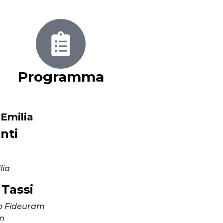
Programma
Emilia
nti
lia
 Tassi
io Fideuram
am