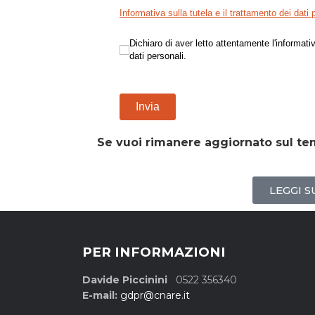
Informativa sulla tutela e il trattamento dei dati p
Dichiaro di aver letto attentamente l'info
Dichiaro di aver letto attentamente l'informativ
dati personali.
Invia
Se vuoi rimanere aggiornato sul tem
LEGGI 
PER INFORMAZIONI
Davide Piccinini
0522 356340
E-mail:
gdpr@cnare.it