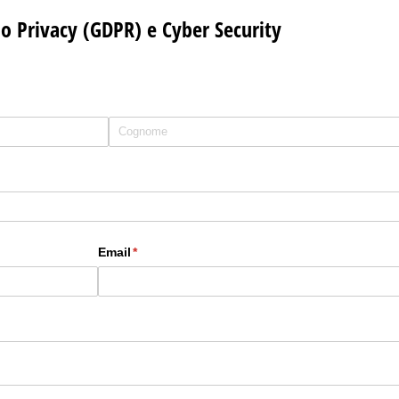
cio Privacy (GDPR) e Cyber Security
Email
(richiesto)
*