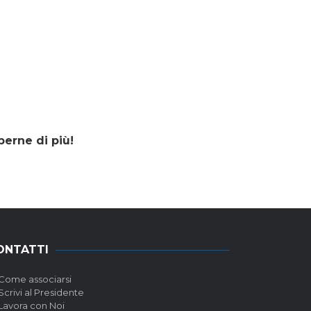
perne di più!
ONTATTI
Come associarsi
Scrivi al Presidente
Lavora con Noi