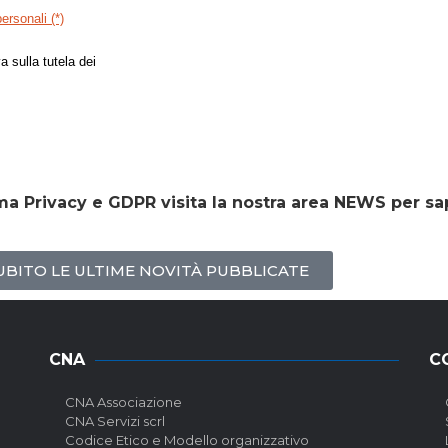
ersonali (*)
rmativa sulla tutela dei dati personali.
a sulla tutela dei
a Privacy e GDPR visita la nostra area NEWS per sa
SUBITO LE ULTIME NOVITÀ PUBBLICATE
CNA
C
CNA Associazione
CNA Servizi scrl
Codice Etico e Modello organizzativo