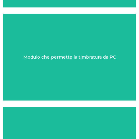
Modulo che permette la timbratura da PC
ND24 TIMBRAWEB