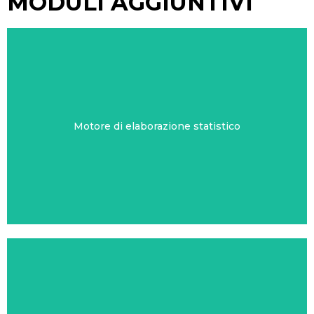
MODULI AGGIUNTIVI
Motore di elaborazione statistico
ND24 ANALYZER