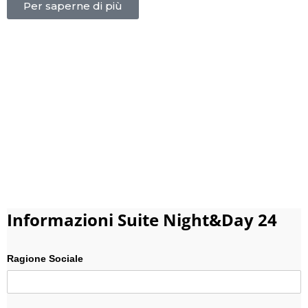
Per saperne di più
Desideri maggior
informazioni sul servizio di
Rilevazione Presenze?
Non perdere tempo, compila subito il form
sottostante per essere ricontattato da un nostro
operatore.