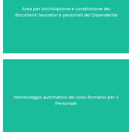
Area per Archiviazione e condivisione dei
HR24 MY DOCUMENTS
documenti lavorativi e personali del Dipendente
Monitoraggio automatico dei corsi formativi per il
HR24 GESTIONE FORMAZIONE
Personale