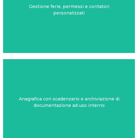
Gestione ferie, permessi e contatori
ND24 FERIE E CONTATORI
personalizzati
Anagrafica con scadenzario e archiviazione di
HR24 ANAGRAFICA
documentazione ad uso interno