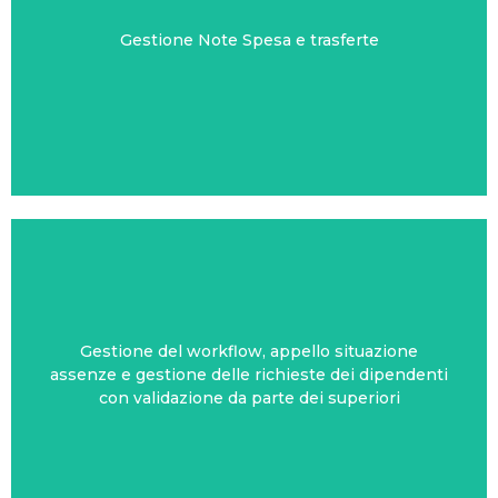
Gestione Note Spesa e trasferte
ND24 EASY TOUR
Gestione del workflow, appello situazione
assenze e gestione delle richieste dei dipendenti
ND24 INFODAY
con validazione da parte dei superiori