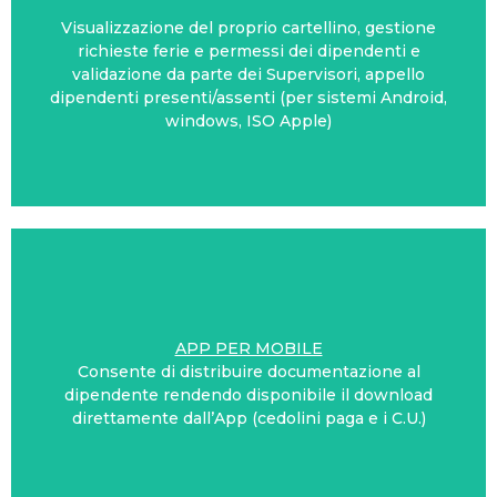
Visualizzazione del proprio cartellino, gestione
richieste ferie e permessi dei dipendenti e
ND24 INFODAY POCKET
validazione da parte dei Supervisori, appello
dipendenti presenti/assenti (per sistemi Android,
windows, ISO Apple)
APP PER MOBILE
Consente di distribuire documentazione al
ND24 INFOPAY e DOCUMENTS
dipendente rendendo disponibile il download
direttamente dall’App (cedolini paga e i C.U.)