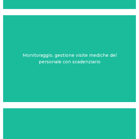
Monitoraggio, gestione visite mediche del
SANITARIA
personale con scadenziario
HR24 SORVEGLIANZA