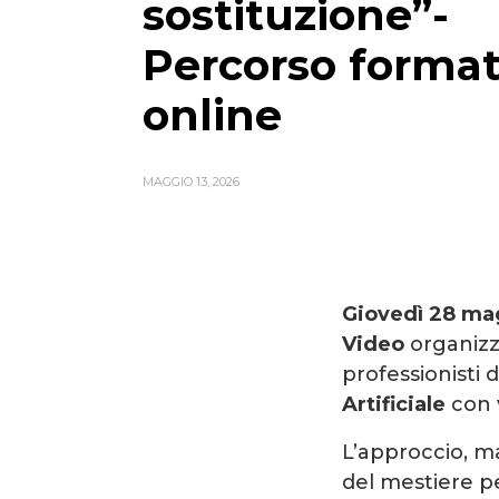
sostituzione”-
Percorso format
online
MAGGIO 13, 2026
Giovedì
28 mag
Video
organizz
professionisti
Artificiale
con 
L’approccio, ma
del mestiere p