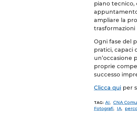
piano tecnico,
appuntamento p
ampliare la pr
trasformazioni 
Ogni fase del 
pratici, capaci 
un’occasione p
proprie compet
successo impre
Clicca qui
per s
AI
,
CNA Comun
TAG:
Fotografi
,
IA
,
perco