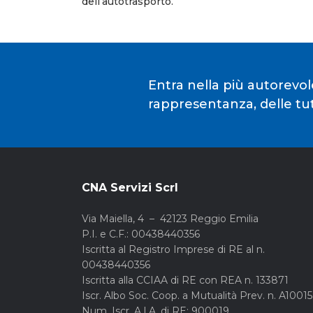
dell’autotrasporto.
Entra nella più autorevol
rappresentanza, delle tute
CNA Servizi Scrl
Via Maiella, 4 – 42123 Reggio Emilia
P.I. e C.F.: 00438440356
Iscritta al Registro Imprese di RE al n.
00438440356
Iscritta alla CCIAA di RE con REA n. 133871
Iscr. Albo Soc. Coop. a Mutualità Prev. n. A1001
Num. Iscr. A.I.A. di RE: 900019