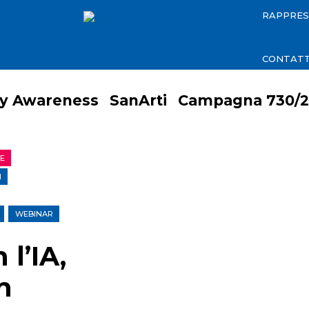
RAPPRE
CONTATT
ty Awareness
SanArti
Campagna 730/2
LE
I
WEBINAR
 l’IA,
n