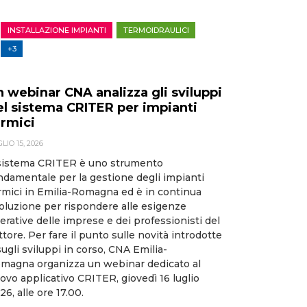
INSTALLAZIONE IMPIANTI
TERMOIDRAULICI
+3
n webinar CNA analizza gli sviluppi
el sistema CRITER per impianti
ermici
LIO 15, 2026
 sistema CRITER è uno strumento
ndamentale per la gestione degli impianti
rmici in Emilia-Romagna ed è in continua
oluzione per rispondere alle esigenze
erative delle imprese e dei professionisti del
ttore. Per fare il punto sulle novità introdotte
sugli sviluppi in corso, CNA Emilia-
magna organizza un webinar dedicato al
ovo applicativo CRITER, giovedì 16 luglio
26, alle ore 17.00.