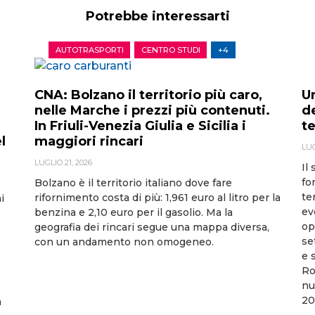
Potrebbe interessarti
AUTOTRASPORTI
CENTRO STUDI
+4
U
CNA: Bolzano il territorio più caro,
d
nelle Marche i prezzi più contenuti.
t
In Friuli-Venezia Giulia e Sicilia i
l
maggiori rincari
LUG
LUGLIO 21, 2026
Il
fo
Bolzano è il territorio italiano dove fare
te
rifornimento costa di più: 1,961 euro al litro per la
i
ev
benzina e 2,10 euro per il gasolio. Ma la
op
geografia dei rincari segue una mappa diversa,
se
con un andamento non omogeneo.
e 
Ro
nu
20
a