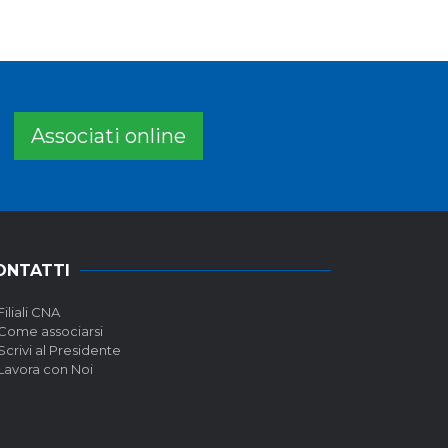
Associati online
ONTATTI
Filiali CNA
Come associarsi
Scrivi al Presidente
Lavora con Noi