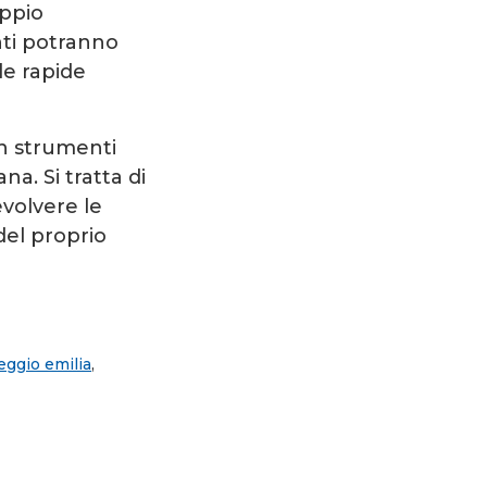
oppio
nti potranno
le rapide
in strumenti
na. Si tratta di
evolvere le
del proprio
eggio emilia
,