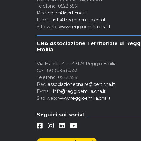
Telefono: 0522 3561
Pec:
cnare@cert.cna.it
E-mail:
info@reggioemilia.cna.it
Sito web:
www.reggioemilia.cna.it
CNA Associazione Territoriale di Regg
Emilia
Via Maiella, 4 – 42123 Reggio Emilia
C.F.: 80009630353
Telefono: 0522 3561
Pec:
associazionecna.re@cert.cna.it
E-mail:
info@reggioemilia.cna.it
Sito web:
www.reggioemilia.cna.it
Seguici sui social