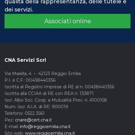
qualità della rappresentanza, delle tutele e
dei servizi.
Associati online
CNA Servizi Scrl
Via Maiella, 4 – 42123 Reggio Emilia
P.I. e C.F.: 00438440356
Iscritta al Registro Imprese di RE al n. 00438440356
Iscritta alla CCIAA di RE con REA n. 133871
Iscr. Albo Soc. Coop. a Mutualità Prev. n. A100158
Num. Iscr. A.I.A. di RE: 900019
Telefono: 0522 3561
Pec:
cnare@cert.cna.it
E-mail:
info@reggioemilia.cna.it
Sito web:
www.reggioemilia.cna.it