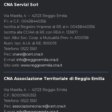
CNA Servizi Scrl
Via Maiella, 4 – 42123 Reggio Emilia
P.I. e C.F.: 00438440356
Iscritta al Registro Imprese di RE al n. 00438440356
Iscritta alla CCIAA di RE con REA n. 133871
Iscr. Albo Soc. Coop. a Mutualità Prev. n. A100158
Num. Iscr. A.I.A. di RE: 900019
Telefono: 0522 3561
Pec:
cnare@cert.cna.it
E-mail:
info@reggioemilia.cna.it
Sito web:
www.reggioemilia.cna.it
CNA Associazione Territoriale di Reggio Emilia
Via Maiella, 4 – 42123 Reggio Emilia
C.F.: 80009630353
Telefono: 0522 3561
Pec:
associazionecna.re@cert.cna.it
E-mail:
info@reggioemilia.cna.it