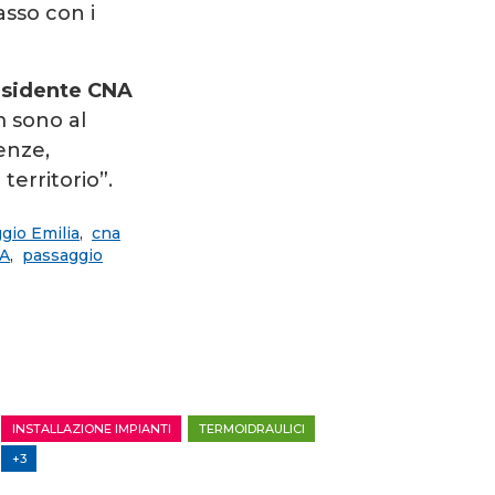
asso con i
residente CNA
 sono al
enze,
erritorio”.
gio Emilia
,
cna
A
,
passaggio
INSTALLAZIONE IMPIANTI
TERMOIDRAULICI
+3