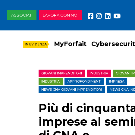
ASSOCIATI
LAVORA CON NOI
MyForfait
Cybersecuri
GIOVANI IMPRENDITORI
INDUSTRIA
GIOVANI I
INDUSTRIA
APPROFONDIMENTI
IMPRESA
NEWS CNA GIOVANI IMPRENDITORI
NEWS CNA IN
Più di cinquant
imprese al semi