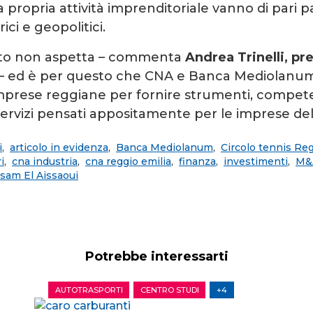
la propria attività imprenditoriale vanno di pari p
ci e geopolitici.
to non aspetta – commenta
Andrea Trinelli, p
– ed è per questo che CNA e Banca Mediolanum
 imprese reggiane per fornire strumenti, compet
rvizi pensati appositamente per le imprese del t
i
,
articolo in evidenza
,
Banca Mediolanum
,
Circolo tennis Reg
i
,
cna industria
,
cna reggio emilia
,
finanza
,
investimenti
,
M&
sam El Aissaoui
Potrebbe interessarti
AUTOTRASPORTI
CENTRO STUDI
+4