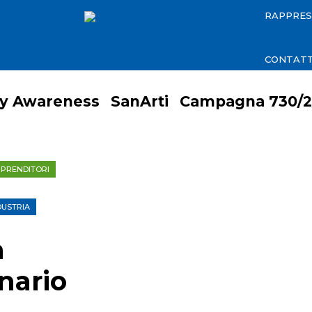
RAPPRE
CONTATT
ty Awareness
SanArti
Campagna 730/2
MPRENDITORI
DUSTRIA
a
nario