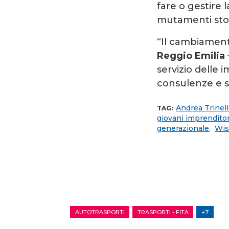
fare o gestire 
mutamenti stori
“Il cambiamen
Reggio Emilia
servizio delle
consulenze e se
Andrea Trinell
TAG:
giovani imprenditor
generazionale
,
Wis
AUTOTRASPORTI
TRASPORTI - FITA
+7