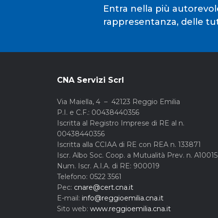
Entra nella più autorevol
rappresentanza, delle tute
CNA Servizi Scrl
Via Maiella, 4 – 42123 Reggio Emilia
P.I. e C.F.: 00438440356
Iscritta al Registro Imprese di RE al n.
00438440356
Iscritta alla CCIAA di RE con REA n. 133871
Iscr. Albo Soc. Coop. a Mutualità Prev. n. A1001
Num. Iscr. A.I.A. di RE: 900019
Telefono: 0522 3561
Pec:
cnare@cert.cna.it
E-mail:
info@reggioemilia.cna.it
Sito web:
www.reggioemilia.cna.it