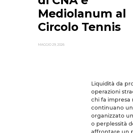
di CNA e
Mediolanum al
Circolo Tennis
MAGGIO 29, 2026
Liquidità da pr
operazioni stra
chi fa impresa
continuano una
organizzato un 
o perplessità d
affrontare un p