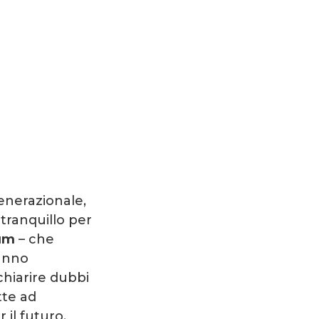
generazionale,
 tranquillo per
um
– che
hanno
chiarire dubbi
tte ad
 il futuro.