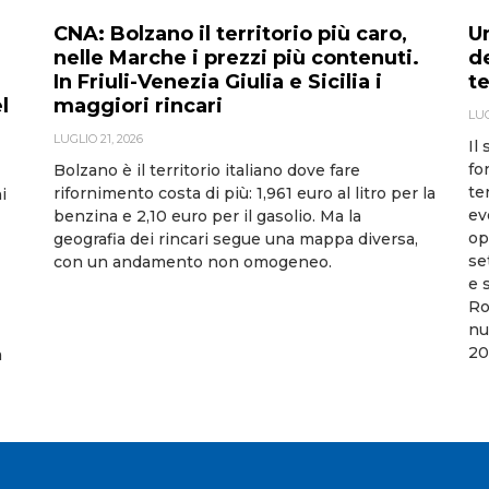
U
CNA: Bolzano il territorio più caro,
d
nelle Marche i prezzi più contenuti.
t
In Friuli-Venezia Giulia e Sicilia i
l
maggiori rincari
LUG
LUGLIO 21, 2026
Il
fo
Bolzano è il territorio italiano dove fare
te
rifornimento costa di più: 1,961 euro al litro per la
i
ev
benzina e 2,10 euro per il gasolio. Ma la
op
geografia dei rincari segue una mappa diversa,
se
con un andamento non omogeneo.
e 
Ro
nu
20
a