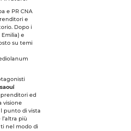
pa e PR CNA
renditori e
orio. Dopo i
Emilia) e
osto su temi
 Mediolanum
tagonisti
saoui
mprenditori ed
 visione
l punto di vista
l’altra più
ti nel modo di