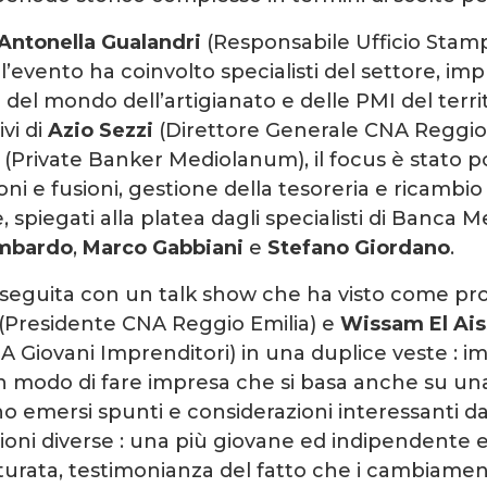
Antonella Gualandri
(Responsabile Ufficio Stam
 l’evento ha coinvolto specialisti del settore, imp
del mondo dell’artigianato e delle PMI del territ
ivi di
Azio Sezzi
(Direttore Generale CNA Reggio 
(Private Banker Mediolanum), il focus è stato p
ni e fusioni, gestione della tesoreria e ricambio
, spiegati alla platea dagli specialisti di Banca
ombardo
,
Marco Gabbiani
e
Stefano Giordano
.
oseguita con un talk show che ha visto come pro
(Presidente CNA Reggio Emilia) e
Wissam El Ais
 Giovani Imprenditori) in una duplice veste : i
n modo di fare impresa che si basa anche su una
no emersi spunti e considerazioni interessanti da
oni diverse : una più giovane ed indipendente e 
turata, testimonianza del fatto che i cambiamen