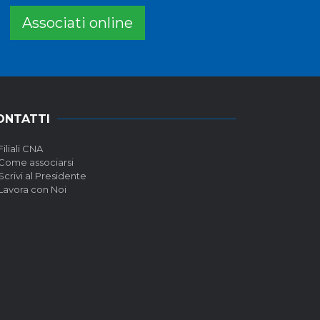
Associati online
ONTATTI
Filiali CNA
Come associarsi
Scrivi al Presidente
Lavora con Noi