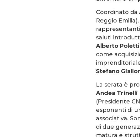
Coordinato da
Reggio Emilia),
rappresentanti 
saluti introdutt
Alberto Poletti
come acquisizio
imprenditoriale
Stefano Giall
La serata è pr
Andea Trinelli
(Presidente CNA
esponenti di u
associativa. So
di due generazi
matura e strut