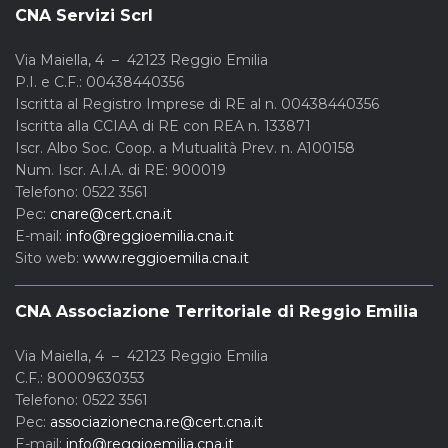
CNA Servizi Scrl
Via Maiella, 4 – 42123 Reggio Emilia
P.I. e C.F.: 00438440356
Iscritta al Registro Imprese di RE al n. 00438440356
Iscritta alla CCIAA di RE con REA n. 133871
Iscr. Albo Soc. Coop. a Mutualità Prev. n. A100158
Num. Iscr. A.I.A. di RE: 900019
Telefono: 0522 3561
Pec:
cnare@cert.cna.it
E-mail:
info@reggioemilia.cna.it
Sito web:
www.reggioemilia.cna.it
CNA Associazione Territoriale di Reggio Emilia
Via Maiella, 4 – 42123 Reggio Emilia
C.F.: 80009630353
Telefono: 0522 3561
Pec:
associazionecna.re@cert.cna.it
E-mail:
info@reggioemilia.cna.it