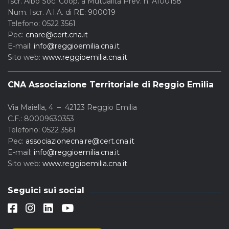
Iscr. Albo Soc. Coop. a Mutualità Prev. n. A100158
Num. Iscr. A.I.A. di RE: 900019
Telefono: 0522 3561
Pec:
cnare@cert.cna.it
E-mail:
info@reggioemilia.cna.it
Sito web:
www.reggioemilia.cna.it
CNA Associazione Territoriale di Reggio Emilia
Via Maiella, 4 – 42123 Reggio Emilia
C.F.: 80009630353
Telefono: 0522 3561
Pec:
associazionecna.re@cert.cna.it
E-mail:
info@reggioemilia.cna.it
Sito web:
www.reggioemilia.cna.it
Seguici sui social