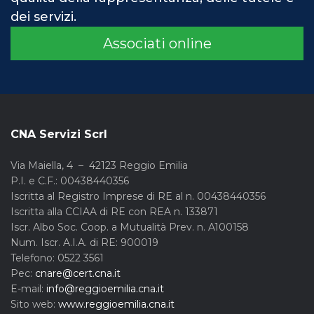
dei servizi.
Associati online
CNA Servizi Scrl
Via Maiella, 4 – 42123 Reggio Emilia
P.I. e C.F.: 00438440356
Iscritta al Registro Imprese di RE al n. 00438440356
Iscritta alla CCIAA di RE con REA n. 133871
Iscr. Albo Soc. Coop. a Mutualità Prev. n. A100158
Num. Iscr. A.I.A. di RE: 900019
Telefono: 0522 3561
Pec:
cnare@cert.cna.it
E-mail:
info@reggioemilia.cna.it
Sito web:
www.reggioemilia.cna.it