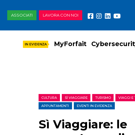
ASSOCIATI
LAVORA CON NOI
MyForfait
Cybersecuri
CULTURA
SÌ VIAGGIARE
TURISMO
VIAGGI E
APPUNTAMENTI
EVENTI IN EVIDENZA
Sì Viaggiare: le