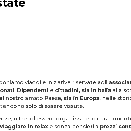
state
niamo viaggi e iniziative riservate agli
associa
onati
,
Dipendenti
e
cittadini
, sia in Italia
alla sc
del nostro amato Paese,
sia in Europa
, nelle stor
ttendono solo di essere vissute.
nze, oltre ad essere organizzate accuratament
viaggiare in relax
e senza pensieri a
prezzi con