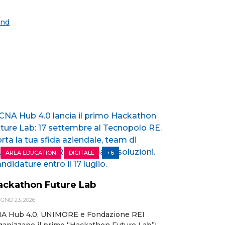
nd
AREA EDUCATION
DIGITALE
+6
ackathon Future Lab
GNO 23, 2026
A Hub 4.0, UNIMORE e Fondazione REI
ganizzano il primo “Hackathon Future Lab”: