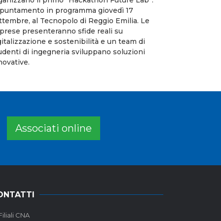
puntamento in programma giovedì 17
ttembre, al Tecnopolo di Reggio Emilia. Le
prese presenteranno sfide reali su
gitalizzazione e sostenibilità e un team di
udenti di ingegneria sviluppano soluzioni
novative.
Associati online
ONTATTI
Filiali CNA