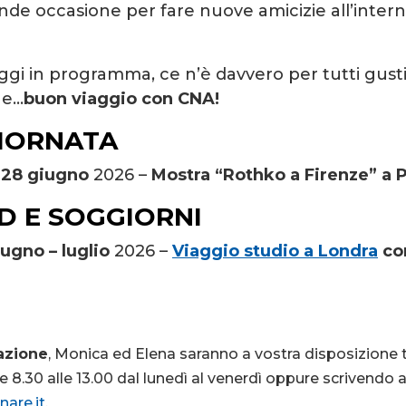
de occasione per fare nuove amicizie all’intern
iaggi in programma, ce n’è davvero per tutti gust
 e…
buon viaggio con CNA!
GIORNATA
a
28 giugno
2026 –
Mostra “Rothko a Firenze” a P
D E SOGGIORNI
iugno – luglio
2026 –
Viaggio studio a Londra
co
azione
, Monica ed Elena saranno a vostra disposizione 
 8.30 alle 13.00 dal lunedì al venerdì oppure scrivendo al
are.it
.