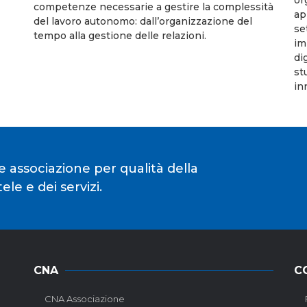
competenze necessarie a gestire la complessità
ap
del lavoro autonomo: dall’organizzazione del
se
tempo alla gestione delle relazioni.
im
di
st
in
e associazione per qualità della
le e dei servizi.
CNA
C
CNA Associazione