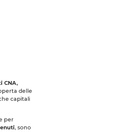
ti CNA,
operta delle
iche capitali
e per
tenuti
, sono