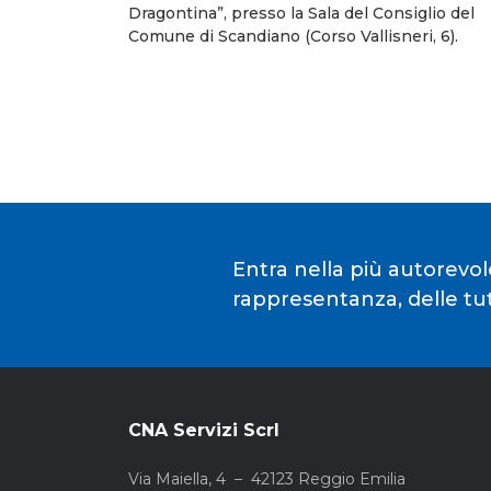
Dragontina”, presso la Sala del Consiglio del
Comune di Scandiano (Corso Vallisneri, 6).
Entra nella più autorevol
rappresentanza, delle tute
CNA Servizi Scrl
Via Maiella, 4 – 42123 Reggio Emilia