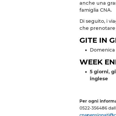
anche una gran
famiglia CNA.
Di seguito, i v
che prenotare
GITE IN 
Domenic
WEEK EN
5 giorni, g
inglese
Per ogni inform
0522-356486 dalle
cnapensionati@cn