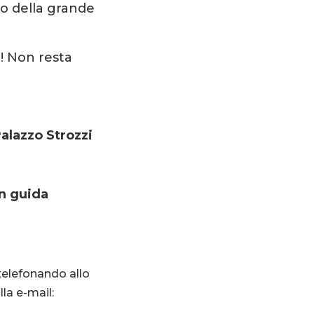
o della grande
i! Non resta
alazzo Strozzi
n guida
telefonando allo
la e-mail: