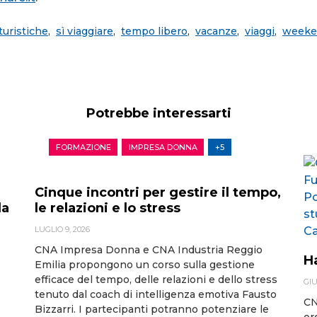
turistiche
,
sì viaggiare
,
tempo libero
,
vacanze
,
viaggi
,
weeke
Potrebbe interessarti
FORMAZIONE
IMPRESA DONNA
+5
Cinque incontri per gestire il tempo,
la
le relazioni e lo stress
LUGLIO 9, 2026
CNA Impresa Donna e CNA Industria Reggio
H
Emilia propongono un corso sulla gestione
efficace del tempo, delle relazioni e dello stress
GIU
tenuto dal coach di intelligenza emotiva Fausto
CN
Bizzarri. I partecipanti potranno potenziare le
or