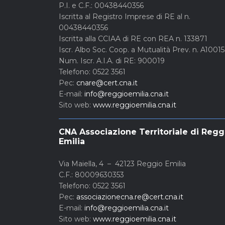
P.I. e C.F.: 00438440356
Iscritta al Registro Imprese di RE al n.
00438440356
Iscritta alla CCIAA di RE con REA n. 133871
Iscr. Albo Soc. Coop. a Mutualità Prev. n. A1001
Num. Iscr. A.I.A. di RE: 900019
Telefono: 0522 3561
Pec:
cnare@cert.cna.it
E-mail:
info@reggioemilia.cna.it
Sito web:
www.reggioemilia.cna.it
CNA Associazione Territoriale di Regg
Emilia
Via Maiella, 4 – 42123 Reggio Emilia
C.F.: 80009630353
Telefono: 0522 3561
Pec:
associazionecna.re@cert.cna.it
E-mail:
info@reggioemilia.cna.it
Sito web:
www.reggioemilia.cna.it