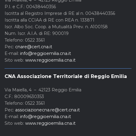
P.I. e C.F.: 00438440356
Iscritta al Registro Imprese di RE al n. 00438440356
Iscritta alla CCIAA di RE con REA n. 133871
Iscr. Albo Soc. Coop. a Mutualità Prev. n. A100158
Num. Iscr. A.I.A. di RE: 900019
Telefono: 0522 3561
Pec:
cnare@cert.cna.it
E-mail:
info@reggioemilia.cna.it
Sito web:
www.reggioemilia.cna.it
CNA Associazione Territoriale di Reggio Emilia
Via Maiella, 4 – 42123 Reggio Emilia
C.F.: 80009630353
Telefono: 0522 3561
Pec:
associazionecna.re@cert.cna.it
E-mail:
info@reggioemilia.cna.it
Sito web:
www.reggioemilia.cna.it