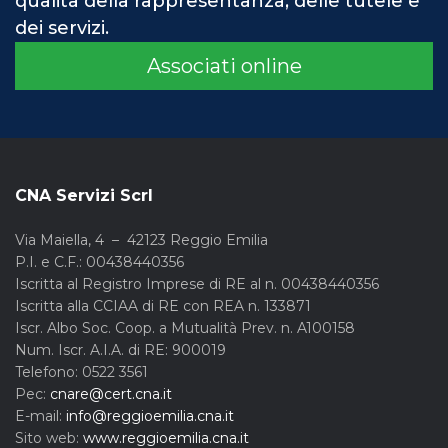
qualità della rappresentanza, delle tutele e
dei servizi.
Associati online
CNA Servizi Scrl
Via Maiella, 4 – 42123 Reggio Emilia
P.I. e C.F.: 00438440356
Iscritta al Registro Imprese di RE al n. 00438440356
Iscritta alla CCIAA di RE con REA n. 133871
Iscr. Albo Soc. Coop. a Mutualità Prev. n. A100158
Num. Iscr. A.I.A. di RE: 900019
Telefono: 0522 3561
Pec:
cnare@cert.cna.it
E-mail:
info@reggioemilia.cna.it
Sito web:
www.reggioemilia.cna.it