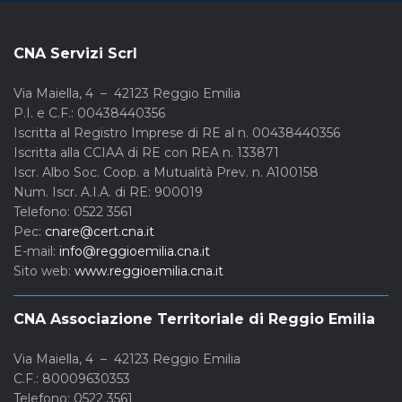
CNA Servizi Scrl
Via Maiella, 4 – 42123 Reggio Emilia
P.I. e C.F.: 00438440356
Iscritta al Registro Imprese di RE al n. 00438440356
Iscritta alla CCIAA di RE con REA n. 133871
Iscr. Albo Soc. Coop. a Mutualità Prev. n. A100158
Num. Iscr. A.I.A. di RE: 900019
Telefono: 0522 3561
Pec:
cnare@cert.cna.it
E-mail:
info@reggioemilia.cna.it
Sito web:
www.reggioemilia.cna.it
CNA Associazione Territoriale di Reggio Emilia
Via Maiella, 4 – 42123 Reggio Emilia
C.F.: 80009630353
Telefono: 0522 3561