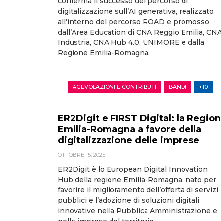
conferma il successo del percorso di
digitalizzazione sull’AI generativa, realizzato
all’interno del percorso ROAD e promosso
dall’Area Education di CNA Reggio Emilia, CN
Industria, CNA Hub 4.0, UNIMORE e dalla
Regione Emilia-Romagna.
AGEVOLAZIONI E CONTRIBUTI
BANDI
+10
ER2Digit e FIRST Digital: la Regio
Emilia-Romagna a favore della
digitalizzazione delle imprese
OTTOBRE 15, 2025
ER2Digit è lo European Digital Innovation
Hub della regione Emilia-Romagna, nato per
favorire il miglioramento dell’offerta di servizi
pubblici e l’adozione di soluzioni digitali
innovative nella Pubblica Amministrazione e
nelle imprese del territorio.