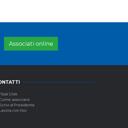
Associati online
ONTATTI
Filiali CNA
Come associarsi
Scrivi al Presidente
Lavora con Noi