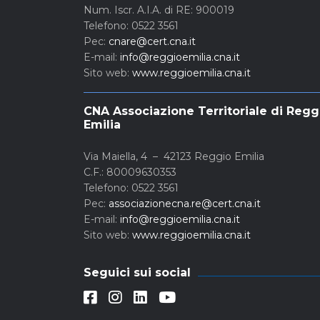
Num. Iscr. A.I.A. di RE: 900019
Telefono: 0522 3561
Pec:
cnare@cert.cna.it
E-mail:
info@reggioemilia.cna.it
Sito web:
www.reggioemilia.cna.it
CNA Associazione Territoriale di Regg
Emilia
Via Maiella, 4 – 42123 Reggio Emilia
C.F.: 80009630353
Telefono: 0522 3561
Pec:
associazionecna.re@cert.cna.it
E-mail:
info@reggioemilia.cna.it
Sito web:
www.reggioemilia.cna.it
Seguici sui social