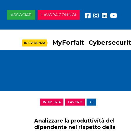
ASSOCIATI
LAVORA CON NOI
MyForfait
Cybersecuri
INDUSTRIA
LAVORO
+5
Analizzare la produttività del
dipendente nel rispetto della