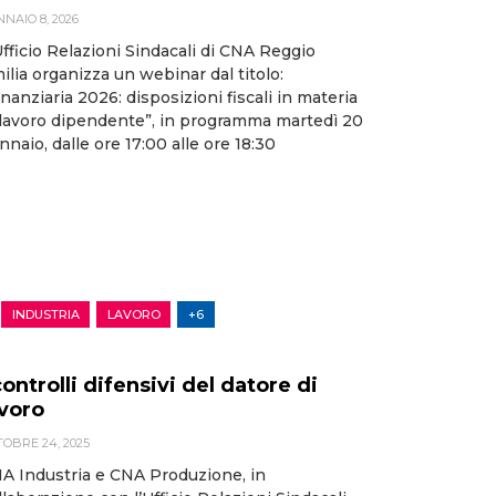
NAIO 8, 2026
Ufficio Relazioni Sindacali di CNA Reggio
ilia organizza un webinar dal titolo:
inanziaria 2026: disposizioni fiscali in materia
 lavoro dipendente”, in programma martedì 20
nnaio, dalle ore 17:00 alle ore 18:30
INDUSTRIA
LAVORO
+6
controlli difensivi del datore di
avoro
OBRE 24, 2025
A Industria e CNA Produzione, in