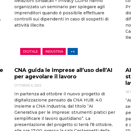
Relazioni Sindacali – Privacy GDPR hanno
co
organizzato un seminario per spiegare agli
Pr
imprenditori quando è possibile effettuare
di
A
controlli sui dipendenti in caso di sospetti di
di
attività illecite.
no
Ca
Re
DIGITALE
INDUSTRIA
+4
ne
CNA guida le imprese all’uso dell’AI
A
per agevolare il lavoro
st
l
OTTOBRE 6, 2025
SET
In partenza ad ottobre il nuovo progetto di
digitalizzazione pensato da CNA HUB. 4.0
“A
insieme a CNA Industria, dal titolo “AI
se
Generativa per le imprese: strumenti pratici per
pe
semplificare il lavoro quotidiano”. La
pa
presentazione del progetto si terrà l’8 ottobre,
è 
alle ore 17:00, presso la sala Castagnetti della
17