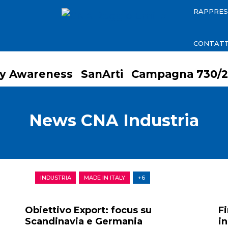
RAPPRE
CONTATT
ty Awareness
SanArti
Campagna 730/2
News CNA Industria
INDUSTRIA
MADE IN ITALY
+6
Obiettivo Export: focus su
Fi
Scandinavia e Germania
i