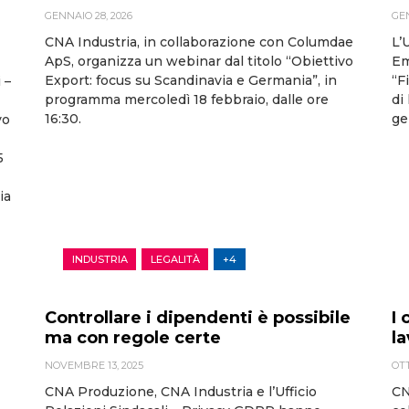
GENNAIO 28, 2026
GEN
CNA Industria, in collaborazione con Columdae
L’
ApS, organizza un webinar dal titolo “Obiettivo
Em
Export: focus su Scandinavia e Germania”, in
“F
 –
programma mercoledì 18 febbraio, dalle ore
di
16:30.
ge
vo
5
ia
INDUSTRIA
LEGALITÀ
+4
Controllare i dipendenti è possibile
I 
ma con regole certe
l
NOVEMBRE 13, 2025
OTT
CNA Produzione, CNA Industria e l’Ufficio
CN