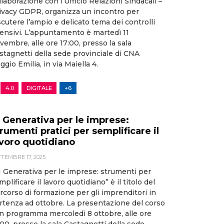
llaborazione con l’Ufficio Relazioni Sindacali –
ivacy GDPR, organizza un incontro per
scutere l’ampio e delicato tema dei controlli
fensivi. L’appuntamento è martedì 11
vembre, alle ore 17:00, presso la sala
stagnetti della sede provinciale di CNA
ggio Emilia, in via Maiella 4.
4.0
DIGITALE
+6
I Generativa per le imprese:
rumenti pratici per semplificare il
avoro quotidiano
TEMBRE 17, 2025
I Generativa per le imprese: strumenti per
mplificare il lavoro quotidiano” è il titolo del
rcorso di formazione per gli imprenditori in
rtenza ad ottobre. La presentazione del corso
in programma mercoledì 8 ottobre, alle ore
:00, presso la sala Castagnetti della sede