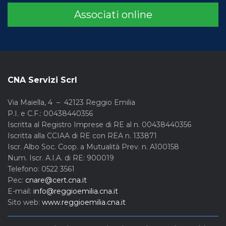
Associati online
CNA Servizi Scrl
Via Maiella, 4 – 42123 Reggio Emilia
P.I. e C.F.: 00438440356
Iscritta al Registro Imprese di RE al n. 00438440356
Iscritta alla CCIAA di RE con REA n. 133871
Iscr. Albo Soc. Coop. a Mutualità Prev. n. A100158
Num. Iscr. A.I.A. di RE: 900019
Telefono: 0522 3561
Pec:
cnare@cert.cna.it
E-mail:
info@reggioemilia.cna.it
Sito web:
www.reggioemilia.cna.it