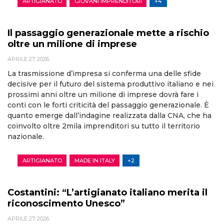
ARTIGIANATO
GIOVANI IMPRENDITORI
+4
Il passaggio generazionale mette a rischio
oltre un milione di imprese
APRILE 27, 2026
La trasmissione d’impresa si conferma una delle sfide
decisive per il futuro del sistema produttivo italiano e nei
prossimi anni oltre un milione di imprese dovrà fare i
conti con le forti criticità del passaggio generazionale. È
quanto emerge dall’indagine realizzata dalla CNA, che ha
coinvolto oltre 2mila imprenditori su tutto il territorio
nazionale.
ARTIGIANATO
MADE IN ITALY
+2
Costantini: “L’artigianato italiano merita il
riconoscimento Unesco”
APRILE 27, 2026