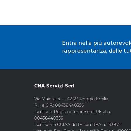
Entra nella più autorevol
rappresentanza, delle tute
CNA Servizi Scrl
Via Maiella, 4 – 42123 Reggio Emilia
P.I. e C.F.: 00438440356
Iscritta al Registro Imprese di RE al n.
00438440356
Iscritta alla CCIAA di RE con REA n. 133871
Iscr. Albo Soc. Coop. a Mutualità Prev. n. A1001