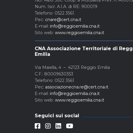
Num. Iscr. A.I.A. di RE: 900019
Telefono: 0522 3561
Pec:
cnare@cert.cna.it
E-mail:
info@reggioemilia.cna.it
Sito web:
www.reggioemilia.cna.it
CNA Associazione Territoriale di Regg
Emilia
Via Maiella, 4 – 42123 Reggio Emilia
C.F.: 80009630353
Telefono: 0522 3561
Pec:
associazionecna.re@cert.cna.it
E-mail:
info@reggioemilia.cna.it
Sito web:
www.reggioemilia.cna.it
Seguici sui social