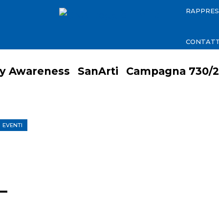
RAPPRE
CONTATT
ty Awareness
SanArti
Campagna 730/2
EVENTI
–