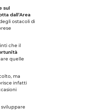
e sul
tta dall’Area
egli ostacoli di
prese
ti che il
rtunità
care quelle
colto, ma
orisce infatti
ccasioni
 sviluppare