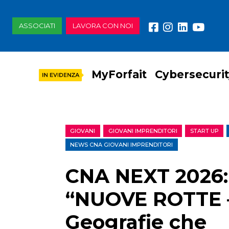
ASSOCIATI
LAVORA CON NOI
MyForfait
Cybersecuri
GIOVANI
GIOVANI IMPRENDITORI
START UP
NEWS CNA GIOVANI IMPRENDITORI
CNA NEXT 2026:
“NUOVE ROTTE 
Geografie che