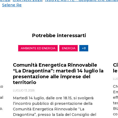
,
Selene Re
Potrebbe interessarti
AMBIENTE ED ENERGIA
ENERGIA
+8
Comunità Energetica Rinnovabile
Ci
“La Dragontina”: martedì 14 luglio la
le
presentazione alle imprese del
LUG
territorio
so
CN
LUGLIO 13, 2026
Em
al
ef
Martedì 14 luglio, dalle ore 18.15, si svolgerà
te
l’incontro pubblico di presentazione della
o.
Bi
Comunità Energetica Rinnovabile “La
co
Dragontina”, presso la Sala del Consiglio del