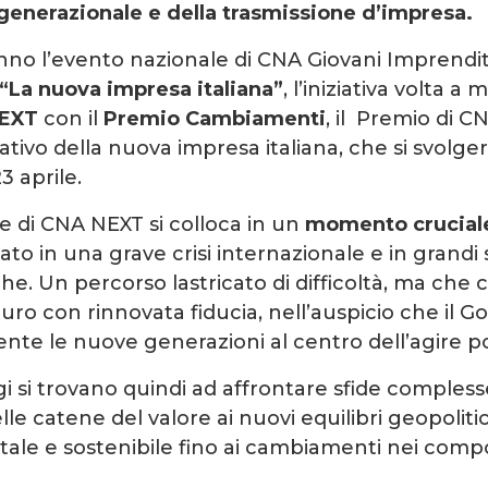
enerazionale e della trasmissione d’impresa.
no l’evento nazionale di CNA Giovani Imprenditor
“La nuova impresa italiana”
, l’iniziativa volta a
EXT
con il
Premio Cambiamenti
, il Premio di C
tivo della nuova impresa italiana, che si svolger
3 aprile.
e di CNA NEXT si colloca in un
momento cruciale 
to in una grave crisi internazionale e in grandi 
e. Un percorso lastricato di difficoltà, ma che 
uro con rinnovata fiducia, nell’auspicio che il 
nte le nuove generazioni al centro dell’agire pol
 si trovano quindi ad affrontare sfide complesse
lle catene del valore ai nuovi equilibri geopolitici
itale e sostenibile fino ai cambiamenti nei com