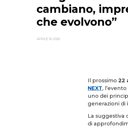
cambiano, impr
che evolvono”
APRILE 16, 2026
Il prossimo
22 
NEXT
, l’event
uno dei princi
generazioni di i
La suggestiva 
di approfondim