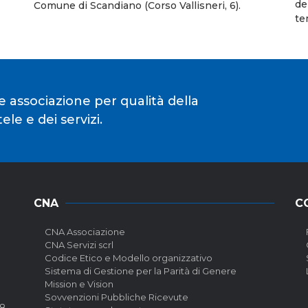
de
Comune di Scandiano (Corso Vallisneri, 6).
te
e associazione per qualità della
le e dei servizi.
CNA
C
CNA Associazione
CNA Servizi scrl
Codice Etico e Modello organizzativo
Sistema di Gestione per la Parità di Genere
Mission e Vision
Sovvenzioni Pubbliche Ricevute
58