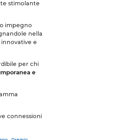
nte stimolante
rio impegno
gnandole nella
 innovative e
ibile per chi
temporanea e
gramma
ve connessioni
ano
,
Premio