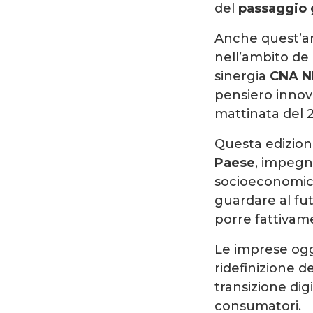
del
passaggio g
Anche quest’an
nell’ambito de
sinergia
CNA N
pensiero innova
mattinata del 2
Questa edizion
Paese
, impegna
socioeconomich
guardare al fut
porre fattivame
Le imprese oggi
ridefinizione de
transizione dig
consumatori.