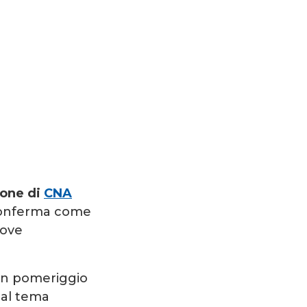
ione di
CNA
 conferma come
uove
 un pomeriggio
 al tema