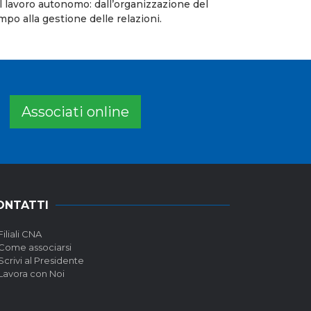
l lavoro autonomo: dall’organizzazione del
mpo alla gestione delle relazioni.
Associati online
ONTATTI
Filiali CNA
Come associarsi
Scrivi al Presidente
Lavora con Noi