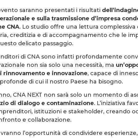
evento saranno presentati i risultati
dell’indagin
razionale e sulla trasmissione d’impresa condo
che CNA
. Lo studio offre una lettura complessiva d
aria, creditizia e di accompagnamento che le im
questo delicato passaggio.
nditori di CNA sono infatti profondamente convin
azionale non sia solo una necessità, ma
un’oppo
di rinnovamento e innovazione
, capace di innes
profonde di cui il nostro Paese ha bisogno.
nno, CNA NEXT non sarà solo un momento di as
zio di dialogo e contaminazione
. L’iniziativa fav
imprenditori, istituzioni e stakeholder, creando o
nfronto e collaborazione.
avranno l’opportunità di condividere esperienze,