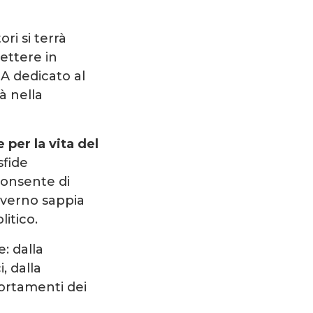
i si terrà
 mettere in
NA dedicato al
à nella
per la vita del
sfide
consente di
Governo sappia
itico.
: dalla
, dalla
portamenti dei