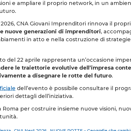
oni e ampliare il proprio network, in un ambie
futuro.
026, CNA Giovani Imprenditori rinnova il prop
le nuove generazioni di imprenditori
, accompa
biamenti in atto e nella costruzione di strategie
 del 22 aprile rappresenta un’occasione imperd
ere le traiettorie evolutive dell’impresa con
tivamente a disegnare le rotte del futuro
.
iciale
dell’evento è possibile consultare il pro
iori dettagli dell’iniziativa.
a Roma per costruire insieme nuove visioni, nuo
unità.
idenza
,
CNA Next 2026
,
NUOVE ROTTE – Geografie che cambi