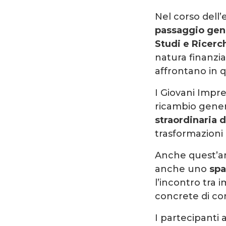
Nel corso dell’
passaggio gene
Studi e Ricer
natura finanzi
affrontano in 
I Giovani Impre
ricambio gener
straordinaria 
trasformazioni 
Anche quest’a
anche uno
spa
l’incontro tra 
concrete di co
I partecipanti 