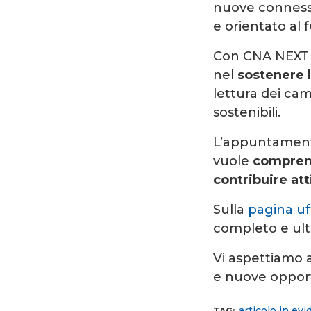
nuove connessi
e orientato al 
Con CNA NEXT 2
nel
sostenere 
lettura dei cam
sostenibili.
L’appuntamento
vuole
comprend
contribuire at
Sulla
pagina uff
completo e ulter
Vi aspettiamo 
e nuove opport
articolo in ev
TAG: