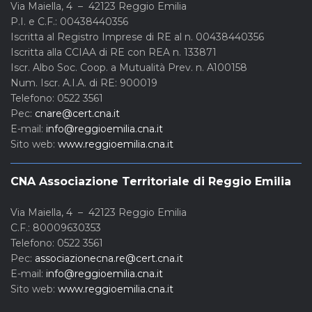
Via Maiella, 4 – 42123 Reggio Emilia
P.I. e C.F.: 00438440356
Iscritta al Registro Imprese di RE al n. 00438440356
Iscritta alla CCIAA di RE con REA n. 133871
Iscr. Albo Soc. Coop. a Mutualità Prev. n. A100158
Num. Iscr. A.I.A. di RE: 900019
Telefono: 0522 3561
Pec:
cnare@cert.cna.it
E-mail:
info@reggioemilia.cna.it
Sito web:
www.reggioemilia.cna.it
CNA Associazione Territoriale di Reggio Emilia
Via Maiella, 4 – 42123 Reggio Emilia
C.F.: 80009630353
Telefono: 0522 3561
Pec:
associazionecna.re@cert.cna.it
E-mail:
info@reggioemilia.cna.it
Sito web:
www.reggioemilia.cna.it