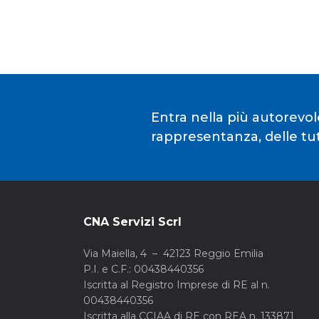
Entra nella più autorevol
rappresentanza, delle tute
CNA Servizi Scrl
Via Maiella, 4 – 42123 Reggio Emilia
P.I. e C.F.: 00438440356
Iscritta al Registro Imprese di RE al n.
00438440356
Iscritta alla CCIAA di RE con REA n. 133871