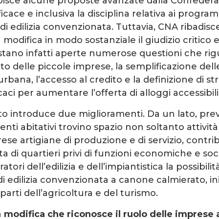
isce alcune proposte avanzate dalla Confedera
icace e inclusiva la disciplina relativa ai progra
i di edilizia convenzionata. Tuttavia, CNA ribadis
modifica in modo sostanziale il giudizio critico 
stano infatti aperte numerose questioni che ri
to delle piccole imprese, la semplificazione dell
rbana, l’accesso al credito e la definizione di s
aci per aumentare l’offerta di alloggi accessibili
introduce due miglioramenti. Da un lato, pre
nti abitativi trovino spazio non soltanto attivit
se artigiane di produzione e di servizio, contri
ta di quartieri privi di funzioni economiche e socia
atori dell’edilizia e dell’impiantistica la possibili
 di edilizia convenzionata a canone calmierato, i
parti dell’agricoltura e del turismo.
a
modifica che riconosce il ruolo delle imprese 