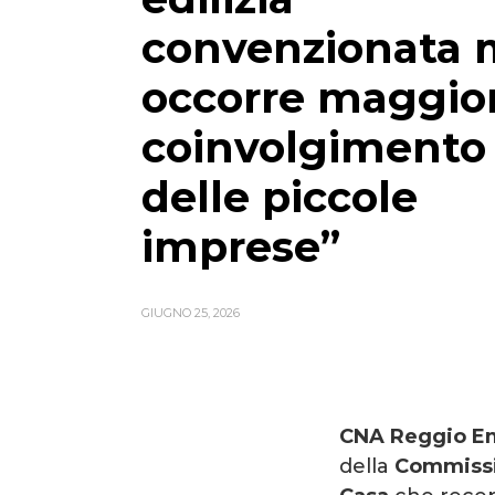
convenzionata 
occorre maggio
coinvolgimento
delle piccole
imprese”
GIUGNO 25, 2026
CNA Reggio Em
della
Commissi