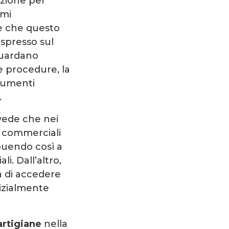
zione per
mmi
ce che questo
espresso sul
guardano
e procedure, la
trumenti
.
vede che nei
à commerciali
buendo così a
li. Dall’altro,
tà di accedere
nizialmente
artigiane
nella