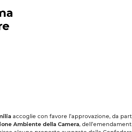
ma
re
ilia
accoglie con favore l’approvazione, da par
one Ambiente della Camera
, dell’emendament