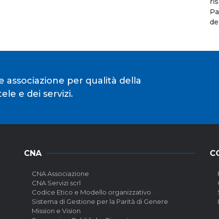
ri
Pa
de
e associazione per qualità della
le e dei servizi.
CNA
C
CNA Associazione
CNA Servizi scrl
Codice Etico e Modello organizzativo
Sistema di Gestione per la Parità di Genere
Mission e Vision