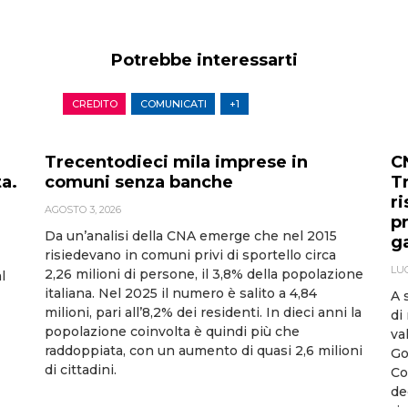
Potrebbe interessarti
CREDITO
COMUNICATI
+1
Trecentodieci mila imprese in
C
ta.
comuni senza banche
T
r
AGOSTO 3, 2026
p
Da un’analisi della CNA emerge che nel 2015
g
risiedevano in comuni privi di sportello circa
LUG
2,26 milioni di persone, il 3,8% della popolazione
l
italiana. Nel 2025 il numero è salito a 4,84
A 
milioni, pari all’8,2% dei residenti. In dieci anni la
di
popolazione coinvolta è quindi più che
va
raddoppiata, con un aumento di quasi 2,6 milioni
Go
di cittadini.
Co
de