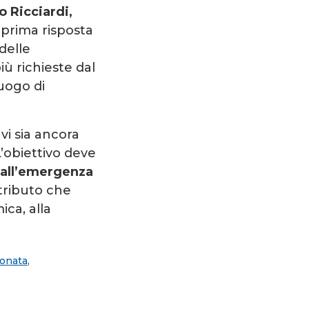
o Ricciardi,
 prima risposta
 delle
iù richieste dal
uogo di
vi sia ancora
L’obiettivo deve
 all’emergenza
ntributo che
ica, alla
ionata
,