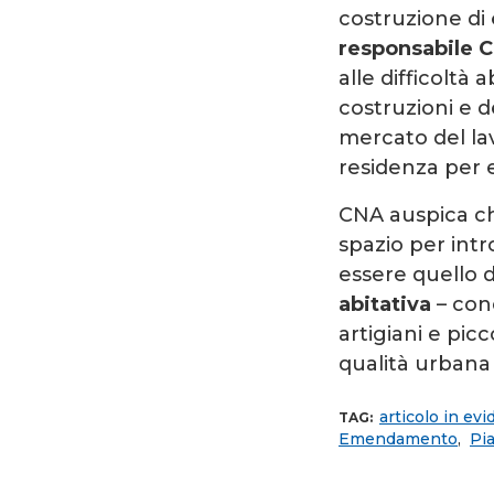
costruzione di
responsabile C
alle difficoltà 
costruzioni e de
mercato del lav
residenza per e
CNA auspica che
spazio per intr
essere quello d
abitativa
– conc
artigiani e pic
qualità urbana e
articolo in ev
TAG:
Emendamento
,
Pi