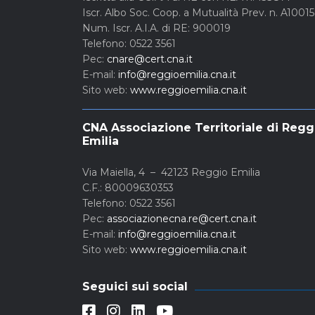
Iscr. Albo Soc. Coop. a Mutualità Prev. n. A1001
Num. Iscr. A.I.A. di RE: 900019
Telefono: 0522 3561
Pec:
cnare@cert.cna.it
E-mail:
info@reggioemilia.cna.it
Sito web:
www.reggioemilia.cna.it
CNA Associazione Territoriale di Regg
Emilia
Via Maiella, 4 – 42123 Reggio Emilia
C.F.: 80009630353
Telefono: 0522 3561
Pec:
associazionecna.re@cert.cna.it
E-mail:
info@reggioemilia.cna.it
Sito web:
www.reggioemilia.cna.it
Seguici sui social