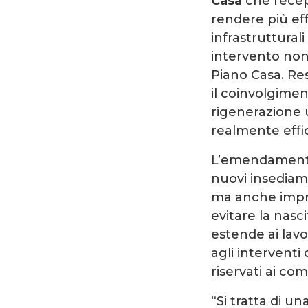
Casa
che recep
rendere più eff
infrastruttural
intervento non 
Piano Casa. Re
il coinvolgimen
rigenerazione u
realmente effic
L’emendamento 
nuovi insediame
ma anche impre
evitare la nasci
estende ai lavor
agli interventi
riservati ai com
“Si tratta di un