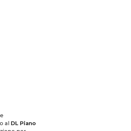
te
o al
DL Piano