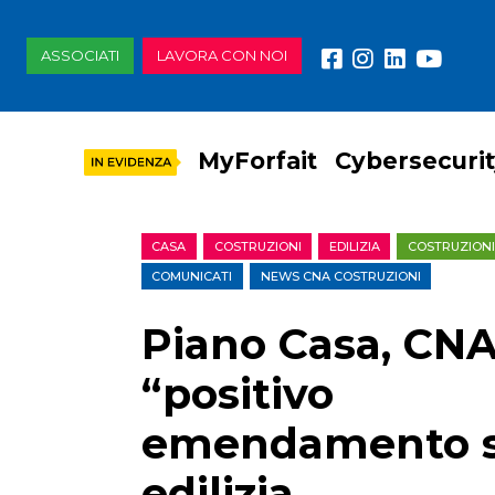
ASSOCIATI
LAVORA CON NOI
MyForfait
Cybersecuri
CASA
COSTRUZIONI
EDILIZIA
COSTRUZIONI
COMUNICATI
NEWS CNA COSTRUZIONI
Piano Casa, CNA
“positivo
emendamento 
edilizia