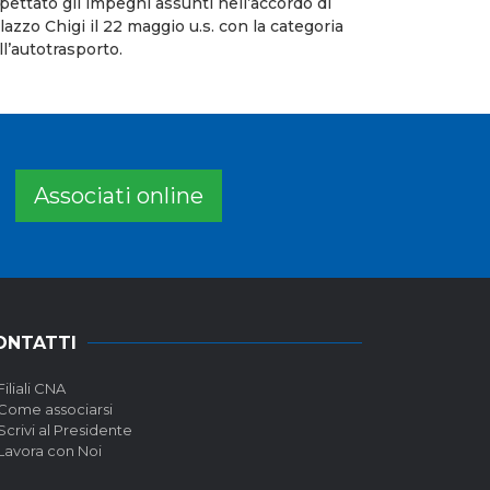
spettato gli impegni assunti nell’accordo di
lazzo Chigi il 22 maggio u.s. con la categoria
ll’autotrasporto.
Associati online
ONTATTI
Filiali CNA
Come associarsi
Scrivi al Presidente
Lavora con Noi