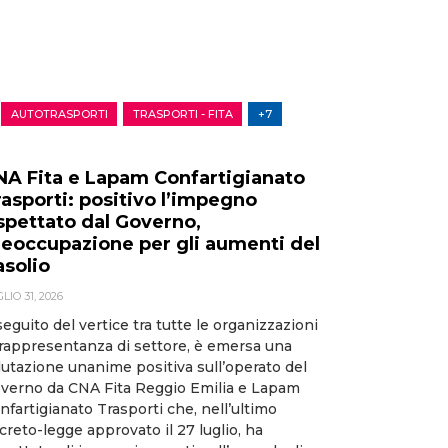
AUTOTRASPORTI
TRASPORTI - FITA
+7
NA Fita e Lapam Confartigianato
rasporti: positivo l’impegno
ispettato dal Governo,
reoccupazione per gli aumenti del
asolio
LIO 31, 2026
seguito del vertice tra tutte le organizzazioni
 rappresentanza di settore, è emersa una
lutazione unanime positiva sull’operato del
verno da CNA Fita Reggio Emilia e Lapam
nfartigianato Trasporti che, nell’ultimo
creto-legge approvato il 27 luglio, ha