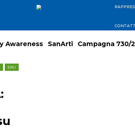
RAPPRE
CONTATT
ty Awareness
SanArti
Campagna 730/2
EDILI
:
su