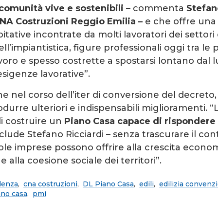
comunità vive e sostenibili –
commenta
Stefan
NA Costruzioni Reggio Emilia –
e che offre una
abitative incontrate da molti lavoratori dei settori
ll’impiantistica, figure professionali oggi tra le p
oro e spesso costrette a spostarsi lontano dal l
sigenze lavorative”.
 nel corso dell’iter di conversione del decreto, 
odurre ulteriori e indispensabili miglioramenti. “
i costruire un
Piano Casa capace di rispondere
lude Stefano Ricciardi – senza trascurare il co
cole imprese possono offrire alla crescita econom
 alla coesione sociale dei territori”.
idenza
,
cna costruzioni
,
DL Piano Casa
,
edili
,
edilizia convenz
ano casa
,
pmi