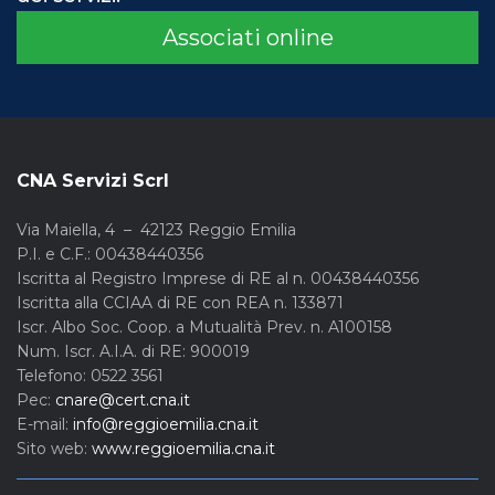
Associati online
CNA Servizi Scrl
Via Maiella, 4 – 42123 Reggio Emilia
P.I. e C.F.: 00438440356
Iscritta al Registro Imprese di RE al n. 00438440356
Iscritta alla CCIAA di RE con REA n. 133871
Iscr. Albo Soc. Coop. a Mutualità Prev. n. A100158
Num. Iscr. A.I.A. di RE: 900019
Telefono: 0522 3561
Pec:
cnare@cert.cna.it
E-mail:
info@reggioemilia.cna.it
Sito web:
www.reggioemilia.cna.it