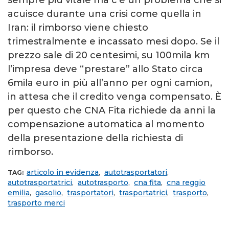
sempre più vitale ma c’è un problema che si
acuisce durante una crisi come quella in
Iran: il rimborso viene chiesto
trimestralmente e incassato mesi dopo. Se il
prezzo sale di 20 centesimi, su 100mila km
l’impresa deve “prestare” allo Stato circa
6mila euro in più all’anno per ogni camion,
in attesa che il credito venga compensato. È
per questo che CNA Fita richiede da anni la
compensazione automatica al momento
della presentazione della richiesta di
rimborso.
articolo in evidenza
,
autotrasportatori
,
TAG:
autotrasportatrici
,
autotrasporto
,
cna fita
,
cna reggio
emilia
,
gasolio
,
trasportatori
,
trasportatrici
,
trasporto
,
trasporto merci