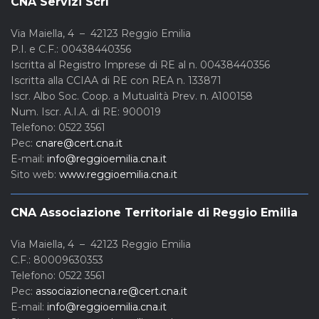
CNA Servizi Scrl
Via Maiella, 4 – 42123 Reggio Emilia
P.I. e C.F.: 00438440356
Iscritta al Registro Imprese di RE al n. 00438440356
Iscritta alla CCIAA di RE con REA n. 133871
Iscr. Albo Soc. Coop. a Mutualità Prev. n. A100158
Num. Iscr. A.I.A. di RE: 900019
Telefono: 0522 3561
Pec:
cnare@cert.cna.it
E-mail:
info@reggioemilia.cna.it
Sito web:
www.reggioemilia.cna.it
CNA Associazione Territoriale di Reggio Emilia
Via Maiella, 4 – 42123 Reggio Emilia
C.F.: 80009630353
Telefono: 0522 3561
Pec:
associazionecna.re@cert.cna.it
E-mail:
info@reggioemilia.cna.it