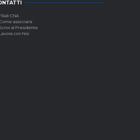
ONTATTI
Filiali CNA
Come associarsi
Scrivi al Presidente
Lavora con Noi