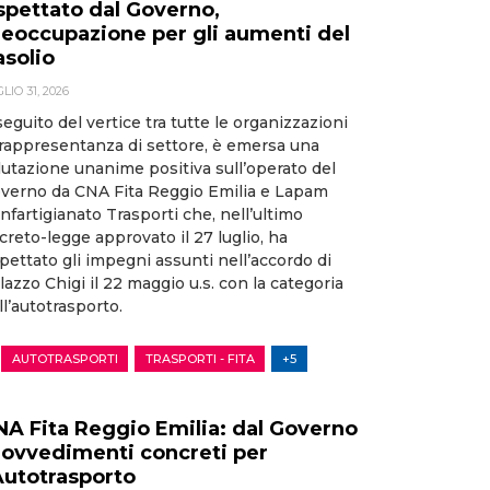
ispettato dal Governo,
reoccupazione per gli aumenti del
asolio
LIO 31, 2026
seguito del vertice tra tutte le organizzazioni
 rappresentanza di settore, è emersa una
lutazione unanime positiva sull’operato del
verno da CNA Fita Reggio Emilia e Lapam
nfartigianato Trasporti che, nell’ultimo
creto-legge approvato il 27 luglio, ha
spettato gli impegni assunti nell’accordo di
lazzo Chigi il 22 maggio u.s. con la categoria
ll’autotrasporto.
AUTOTRASPORTI
TRASPORTI - FITA
+5
NA Fita Reggio Emilia: dal Governo
rovvedimenti concreti per
’Autotrasporto