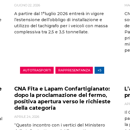
GIUGNO 22, 2026
MAG
A partire dal 1°luglio 2026 entrerà in vigore
CN
e
l’estensione dell’obbligo di installazione e
so
utilizzo del tachigrafo per i veicoli con massa
de
complessiva tra 2,5 e 3,5 tonnellate.
Pa
pr
mi
pe
AUTOTRASPORTI
RAPPRESENTANZA
+5
e
CNA Fita e Lapam Confartigianato:
L
dopo la proclamazione del fermo,
pr
positiva apertura verso le richieste
APR
della categoria
Il
APRILE 24, 2026
pa
al
la
“Questo incontro con i vertici del Ministero