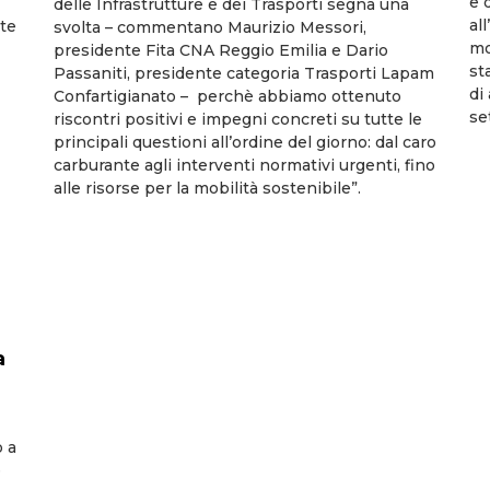
e 
delle Infrastrutture e dei Trasporti segna una
al
ete
svolta – commentano Maurizio Messori,
mo
presidente Fita CNA Reggio Emilia e Dario
st
Passaniti, presidente categoria Trasporti Lapam
di
Confartigianato – perchè abbiamo ottenuto
se
riscontri positivi e impegni concreti su tutte le
principali questioni all’ordine del giorno: dal caro
carburante agli interventi normativi urgenti, fino
alle risorse per la mobilità sostenibile”.
a
o a
e