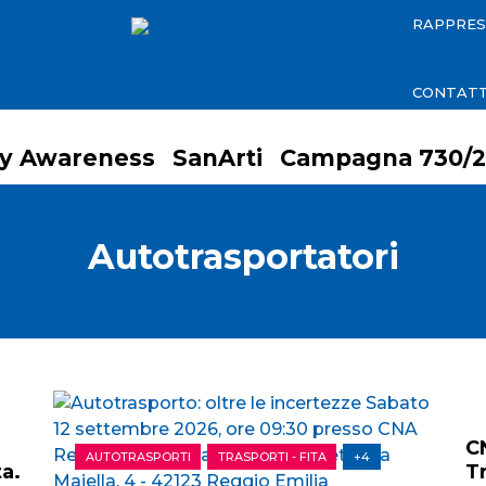
RAPPRE
CONTATT
ty Awareness
SanArti
Campagna 730/2
Autotrasportatori
C
AUTOTRASPORTI
TRASPORTI - FITA
+4
ta.
T