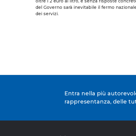
oltre i 2 euro al litro, e senza risposte concret
del Governo sarà inevitabile il fermo nazional
dei servizi.
Entra nella più autorevol
rappresentanza, delle tute