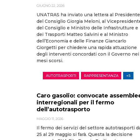
GIUGNO 22, 2026
UNATRAS ha inviato una lettera al Presidente
del Consiglio Giorgia Meloni, al Vicepresident
del Consiglio e Ministro delle Infrastrutture e
dei Trasporti Matteo Salvini e al Ministro
dell’Economia e delle Finanze Giancarlo
Giorgetti per chiedere una rapida attuazione
degli interventi concordati con il Governo nei
mesi scorsi.
AUTOTRASPORTI
RAPPRESENTANZA
+5
Caro gasolio: convocate assemble
interregionali per il fermo
dell’autotrasporto
MAGGIO 11, 2026
Il fermo dei servizi del settore autotrasporti d
25 al 29 maggio si farà. Questa la decisione