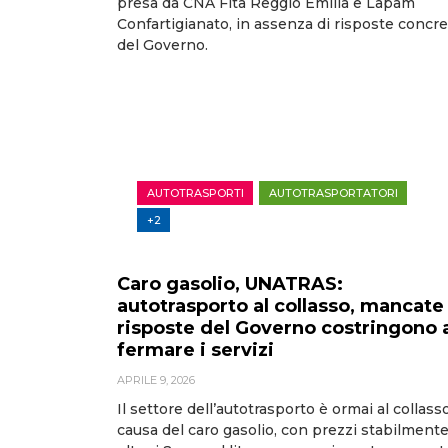
presa da CNA Fita Reggio Emilia e Lapam
Confartigianato, in assenza di risposte concr
del Governo.
AUTOTRASPORTI
AUTOTRASPORTATORI
+2
Caro gasolio, UNATRAS:
autotrasporto al collasso, mancate
risposte del Governo costringono 
fermare i servizi
APRILE 9, 2026
Il settore dell’autotrasporto è ormai al collass
causa del caro gasolio, con prezzi stabilment