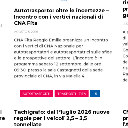
r
p
Autotrasporto: oltre le incertezze –
g
Incontro con i vertici nazionali di
CNA Fita
LUG
l
A 
AGOSTO 5, 2026
di
CNA Fita Reggio Emilia organizza un incontro
va
con i vertici di CNA Nazionale per
Go
autotrasportatori e autotrasportatrici sulle sfide
Co
e le prospettive del settore. L’incontro è in
de
programma sabato 12 settembre, dalle ore
ri
09:30, presso la sala Castagnetti della sede
Pa
provinciale di CNA, in via Maiella 4.
de
AUTOTRASPORTI
TRASPORTI - FITA
+5
l
Tachigrafo: dal 1°luglio 2026 nuove
C
re
regole per i veicoli 2,5 – 3,5
p
tonnellate
l