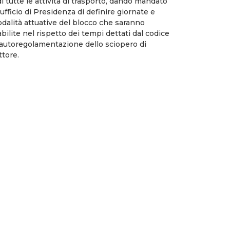
di tutte le attività di trasporto, dando mandato
l’ufficio di Presidenza di definire giornate e
dalità attuative del blocco che saranno
abilite nel rispetto dei tempi dettati dal codice
 autoregolamentazione dello sciopero di
ttore.