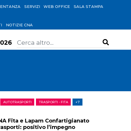
SENTANZA
SERVIZI
WEB OFFICE
SALA STAMPA
I
NOTIZIE CNA
026
AUTOTRASPORTI
TRASPORTI - FITA
+7
NA Fita e Lapam Confartigianato
rasporti: positivo l’impegno