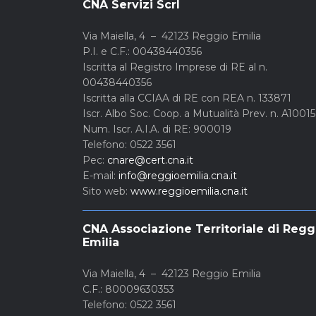
CNA Servizi Scrl
Via Maiella, 4 – 42123 Reggio Emilia
P.I. e C.F.: 00438440356
Iscritta al Registro Imprese di RE al n.
00438440356
Iscritta alla CCIAA di RE con REA n. 133871
Iscr. Albo Soc. Coop. a Mutualità Prev. n. A1001
Num. Iscr. A.I.A. di RE: 900019
Telefono: 0522 3561
Pec:
cnare@cert.cna.it
E-mail:
info@reggioemilia.cna.it
Sito web:
www.reggioemilia.cna.it
CNA Associazione Territoriale di Regg
Emilia
Via Maiella, 4 – 42123 Reggio Emilia
C.F.: 80009630353
Telefono: 0522 3561