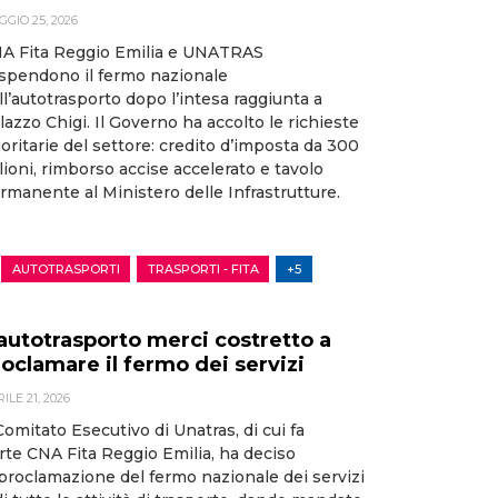
GIO 25, 2026
A Fita Reggio Emilia e UNATRAS
spendono il fermo nazionale
ll’autotrasporto dopo l’intesa raggiunta a
lazzo Chigi. Il Governo ha accolto le richieste
ioritarie del settore: credito d’imposta da 300
lioni, rimborso accise accelerato e tavolo
rmanente al Ministero delle Infrastrutture.
AUTOTRASPORTI
TRASPORTI - FITA
+5
’autotrasporto merci costretto a
oclamare il fermo dei servizi
ILE 21, 2026
 Comitato Esecutivo di Unatras, di cui fa
rte CNA Fita Reggio Emilia, ha deciso
 proclamazione del fermo nazionale dei servizi